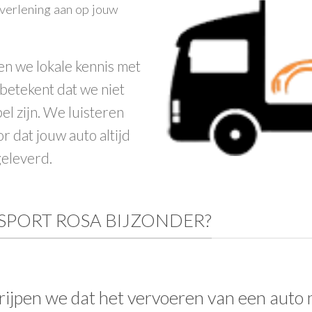
tverlening aan op jouw
en we lokale kennis met
 betekent dat we niet
el zijn. We luisteren
 dat jouw auto altijd
geleverd.
SPORT ROSA BIJZONDER?
rijpen we dat het vervoeren van een auto