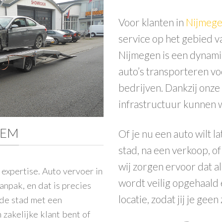
Voor klanten in
Nijmeg
service op het gebied 
Nijmegen is een dynamis
auto’s transporteren vo
bedrijven. Dankzij onze 
infrastructuur kunnen w
HEM
Of je nu een auto wilt 
stad, na een verkoop, o
wij zorgen ervoor dat a
 expertise.
Auto vervoer in
wordt veilig opgehaald
npak, en dat is precies
locatie, zodat jij je gee
nde stad met een
 zakelijke klant bent of