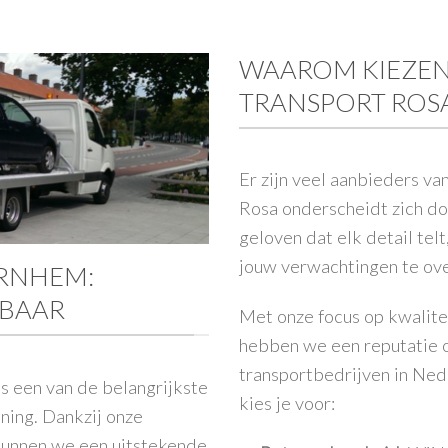
WAAROM KIEZEN
TRANSPORT ROS
Er zijn veel aanbieders va
Rosa onderscheidt zich d
geloven dat elk detail tel
jouw verwachtingen te ove
ARNHEM:
WBAAR
Met onze focus op kwalitei
hebben we een reputatie 
transportbedrijven in Ned
s een van de belangrijkste
kies je voor:
ening. Dankzij onze
kunnen we een uitstekende