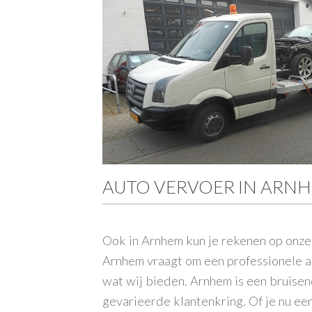
AUTO VERVOER IN ARN
Ook in Arnhem kun je rekenen op onze
Arnhem
vraagt om een professionele aa
wat wij bieden. Arnhem is een bruise
gevarieerde klantenkring. Of je nu een