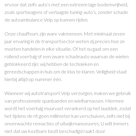
ervoor dat zelfs auto’s met een extreem lage bodemvrijheid,
zoals sportwagens of verlaagde tuning-auto’s, zonder schade
de autoambulance Velp op kunnen rijden.
Onze chauffeurs zijn ware vakmensen. Met minimaal zeven
jaar ervaring in de transportsector weten zij precies hoe ze
moeten handelen in elke situatie. Of het nu gaat om een
rollend voertuig of een zware schadeauto waarvan de wielen
geblokkeerd zijn; wij hebben de technieken en
gereedschappen in huis om de klus te klaren. Veiligheid staat
hierbij altijd op nummer één.
Wanneer wij autotransport Velp verzorgen, maken we gebruik
van professionele spanbanden en wielharnassen. Hiermee
wordt het voertuig muurvast verankerd op het laaddek, zodat
het tijdens de rit geen millimeter kan verschuiven, zelfs niet bij
onverwachte remacties of uitwijkmanoeuvres. U wilt immers
niet dat uw kostbare bezit beschadigd raakt door