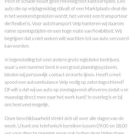
Pech of schade houdt geen rekening met kantoortijden. Een
auto die op vrijdagmiddag stilvalt of een Marktplaats-deal die
in het weekend gesloten wordt; het vereist een transporteur
die flexibel is. Voor autotransport Velp hanteren wij daarom
ruime openingstijden en een hoge mate van flexibiliteit. Wij
begrijpen dat u niet weken wilt wachten tot uw auto vervoerd
kan worden.
In tegenstelling tot veel andere grote logistieke bedrijven,
waar u een nummer bent in een groot planningssysteem,
bieden wij persoonlijk contact en korte lijnen. Heeft u met
spoed een autoambulance Velp nodig op zaterdagochtend?
Of wilt u dat wij uw auto op zondagavond afleveren zodat u er
maandag direct mee naar het werk kunt? In overleg is er bij
ons heel veel mogelijk.
Onze beschikbaarheid strekt zich uit over alle dagen van de
week. U kunt ons telefonisch bereiken tussen 09:00 en 18:00
uur voor directe planning, maar ook buiten deze tijden doen