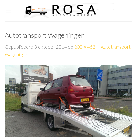
Skip
to
content
Autotransport Wageningen
Gepubliceerd
3 oktober 2014
op
800 × 452
in
Autotransport
Wageningen