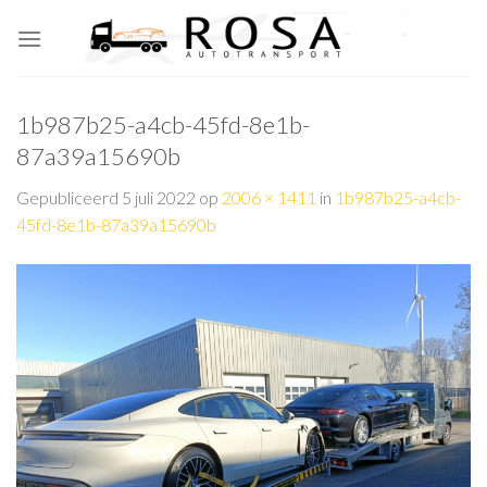
Skip
to
content
1b987b25-a4cb-45fd-8e1b-
87a39a15690b
Gepubliceerd
5 juli 2022
op
2006 × 1411
in
1b987b25-a4cb-
45fd-8e1b-87a39a15690b