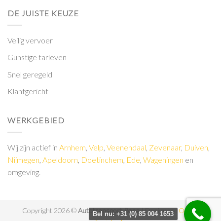
DE JUISTE KEUZE
Veilig vervoer
Gunstige tarieven
Snel geregeld
Klantgericht
WERKGEBIED
Wij zijn actief in
Arnhem
,
Velp
,
Veenendaal
,
Zevenaar
,
Duiven
,
Nijmegen
,
Apeldoorn
,
Doetinchem
,
Ede
,
Wageningen
en
omgeving.
Copyright 2026 ©
Autotransport Rosa
| Design by:
Online
Bel nu: +31 (0) 85 004 1653