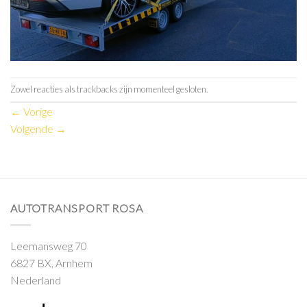
Zowel reacties als trackbacks zijn momenteel gesloten.
←
Vorige
Volgende
→
AUTOTRANSPORT ROSA
Leemansweg 70
6827 BX, Arnhem
Nederland