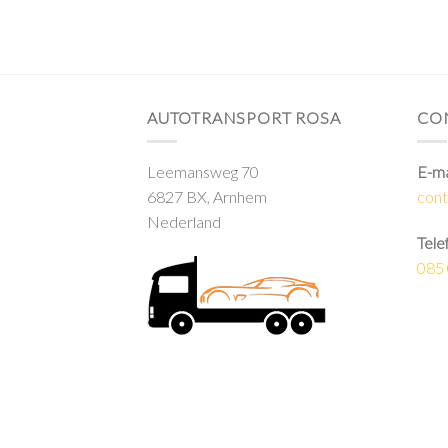
AUTOTRANSPORT ROSA
CO
Leemansweg 70
E-ma
6827 BX, Arnhem
cont
Nederland
Tele
085