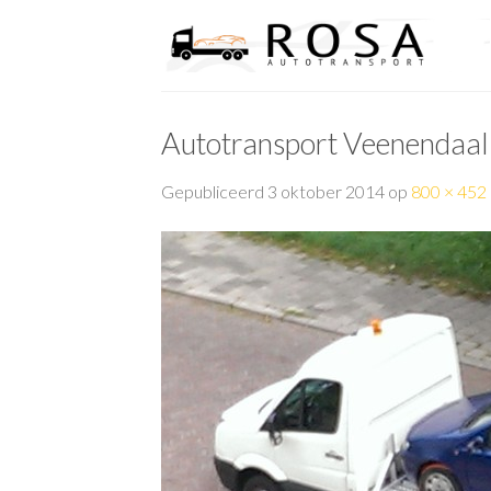
Skip
to
content
Autotransport Veenendaal
Gepubliceerd
3 oktober 2014
op
800 × 452