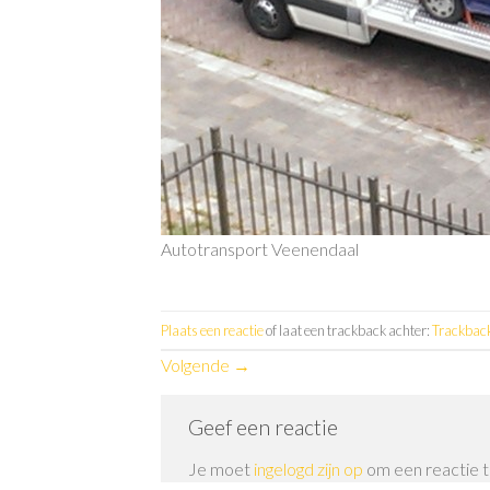
Autotransport Veenendaal
Plaats een reactie
of laat een trackback achter:
Trackbac
Volgende
→
Geef een reactie
Je moet
ingelogd zijn op
om een reactie t