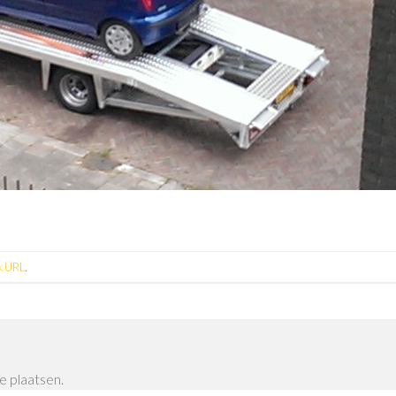
k URL
.
e plaatsen.