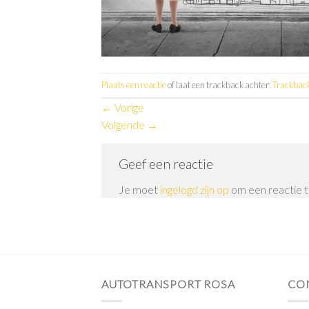
Plaats een reactie
of laat een trackback achter:
Trackbac
←
Vorige
Volgende
→
Geef een reactie
Je moet
ingelogd zijn op
om een reactie t
AUTOTRANSPORT ROSA
CO