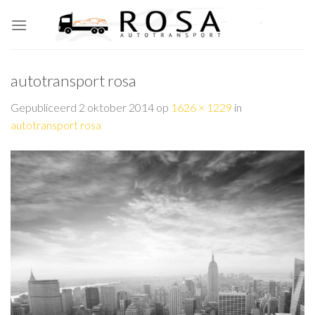
Skip
to
content
autotransport rosa
Gepubliceerd
2 oktober 2014
op
1626 × 1229
in
autotransport rosa