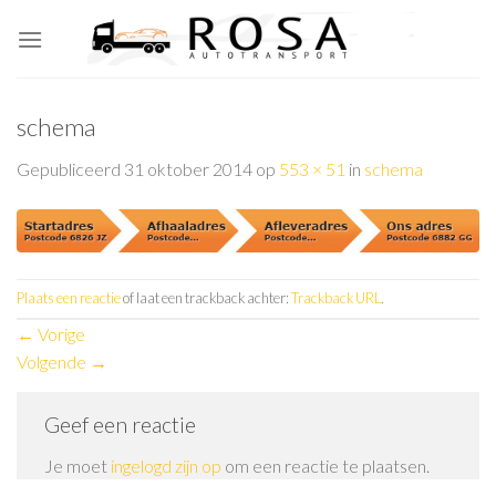
Skip
to
content
schema
Gepubliceerd
31 oktober 2014
op
553 × 51
in
schema
Plaats een reactie
of laat een trackback achter:
Trackback URL
.
←
Vorige
Volgende
→
Geef een reactie
Je moet
ingelogd zijn op
om een reactie te plaatsen.