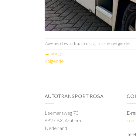
Zowel reacties als trackbacks zijn momenteel gesloten.
←
Vorige
Volgende
→
AUTOTRANSPORT ROSA
CO
Leemansweg 70
E-ma
6827 BX, Arnhem
cont
Nederland
Tele