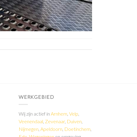
WERKGEBIED
Wij zijn actief in
Arnhem
,
Velp
,
Veenendaal
,
Zevenaar
,
Duiven
,
Nijmegen
,
Apeldoorn
,
Doetinchem
,
Ede
,
Wageningen
en omgeving.