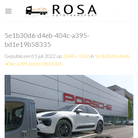
Skip
to
content
5e1b30d6-d4eb-404c-a395-
bd1e19b58335
Gepubliceerd
5 juli 2022
op
2048 × 1536
in
5e1b30d6-d4eb-
404c-a395-bd1e19b58335