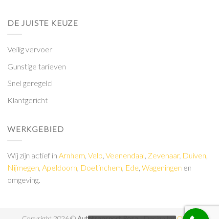
DE JUISTE KEUZE
Veilig vervoer
Gunstige tarieven
Snel geregeld
Klantgericht
WERKGEBIED
Wij zijn actief in
Arnhem
,
Velp
,
Veenendaal
,
Zevenaar
,
Duiven
,
Nijmegen
,
Apeldoorn
,
Doetinchem
,
Ede
,
Wageningen
en
omgeving.
Copyright 2026 ©
Autotransport Rosa
| Design by:
Online