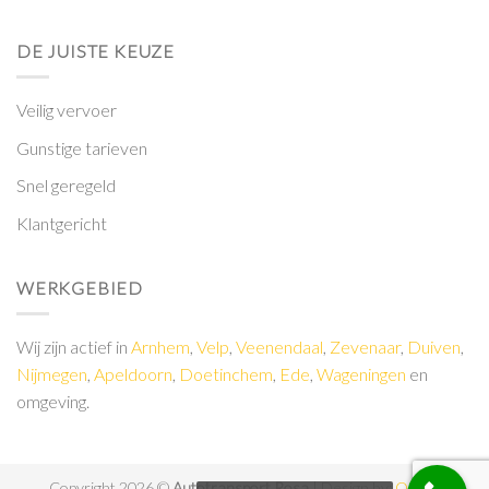
DE JUISTE KEUZE
Veilig vervoer
Gunstige tarieven
Snel geregeld
Klantgericht
WERKGEBIED
Wij zijn actief in
Arnhem
,
Velp
,
Veenendaal
,
Zevenaar
,
Duiven
,
Nijmegen
,
Apeldoorn
,
Doetinchem
,
Ede
,
Wageningen
en
omgeving.
Copyright 2026 ©
Autotransport Rosa
| Design by:
Online