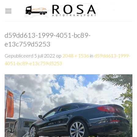
Skip
to
content
d59dd613-1999-4051-bc89-
e13c759d5253
Gepubliceerd
5 juli 2022
op
2048 × 1536
in
d59dd613-1999-
4051-bc89-e13c759d5253